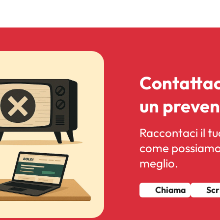
Contattac
un preven
Raccontaci il t
come possiamo a
meglio.
Chiama
Scr