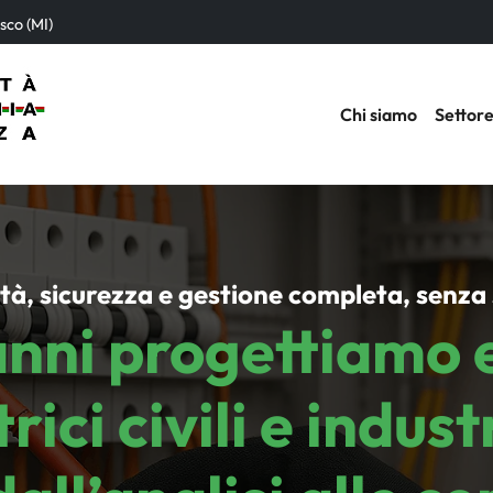
sco (MI)
Chi siamo
Settore
ità, sicurezza e gestione completa, senza
anni progettiamo 
rici civili e indus