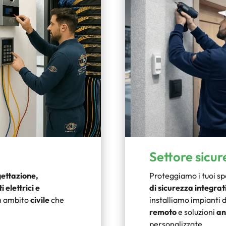
Settore sicur
ettazione,
Proteggiamo i tuoi spa
 elettrici e
di sicurezza integrat
in ambito
civile
che
installiamo impianti 
remoto
e soluzioni
an
personalizzate.