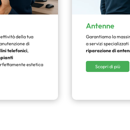
Antenne
ttività della tua
Garantiamo la massima
manutenzione di
a servizi specializzati
ini telefonici
,
riparazione di ante
pianti
erfettamente estetica
Scopri di più